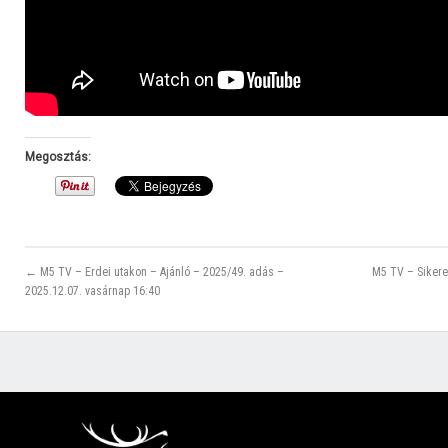
Megosztás:
← M5 TV – Erdei utakon – Ajánló – 2025/49. adás –
M5 TV – Sikeres
2025.12.07. vasárnap 16:40