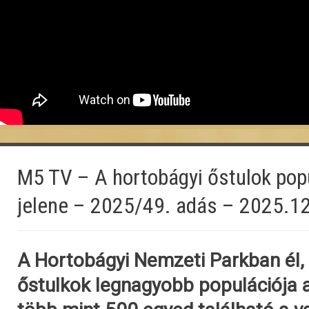
M5 TV – A hortobágyi őstulok popu
jelene – 2025/49. adás – 2025.1
A Hortobágyi Nemzeti Parkban él, 
őstulkok legnagyobb populációja a