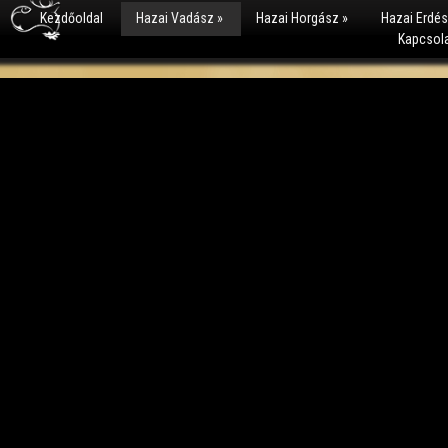
Kezdőoldal
Hazai Vadász
»
Hazai Horgász
»
Hazai Erdé
Kapcsol