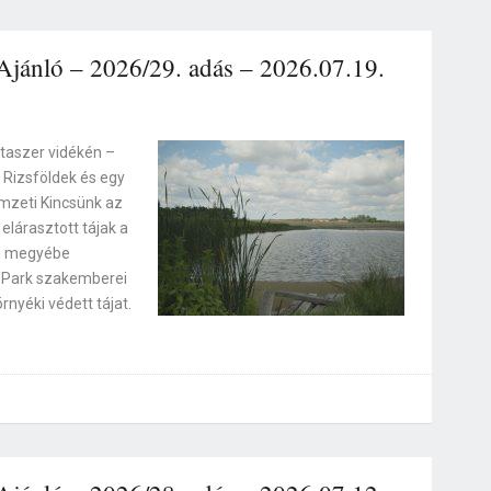
jánló – 2026/29. adás – 2026.07.19.
ztaszer vidékén –
 Rizsföldek és egy
mzeti Kincsünk az
elárasztott tájak a
d megyébe
i Park szakemberei
nyéki védett tájat.