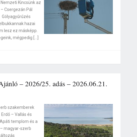
– Nemzeti Kincsünk az
 – Csergezán Pál
n Gólyagyűrűzés
elbukkannak hazai
m lesz ez másképp.
égeink, mégpedig […]
jánló – 2026/25. adás – 2026.06.21.
zerb szakemberek
Erdő – Vallás és
Apáti templom és a
 – magyar-szerb
áltozás