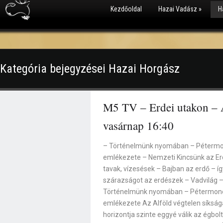
Kezdőoldal
Hazai Vadász
»
H
Kategória bejegyzései Hazai Horgász
M5 TV – Erdei utakon – A
vasárnap 16:40
– Történelmünk nyomában – Pétermo
emlékezete – Nemzeti Kincsünk az Erd
tavak, vízesések – Bajban az erdő – íg
szárazságot az erdészek – Vadvilág
Történelmünk nyomában – Pétermono
emlékezete Az Alföld végtelen síkságá
horizontja szinte eggyé válik az égbol