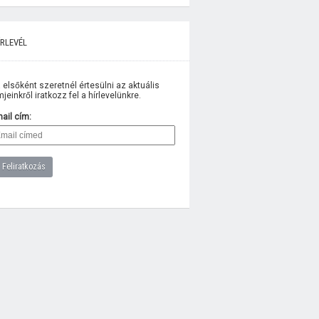
rlevél
 elsőként szeretnél értesülni az aktuális
lmjeinkről iratkozz fel a hírlevelünkre.
ail cím: