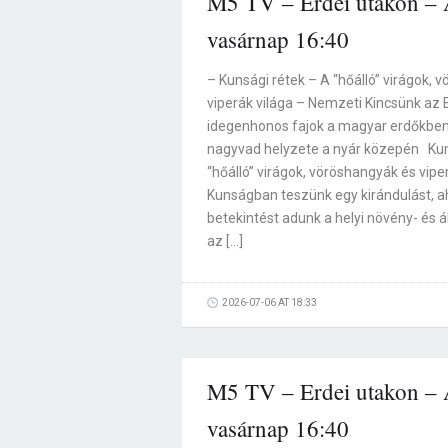
M5 TV – Erdei utakon – A
vasárnap 16:40
– Kunsági rétek – A “hőálló” virágok, 
viperák világa – Nemzeti Kincsünk az 
idegenhonos fajok a magyar erdőkben
nagyvad helyzete a nyár közepén Kun
“hőálló” virágok, vöröshangyák és vipe
Kunságban teszünk egy kirándulást, 
betekintést adunk a helyi növény- és á
az […]
2026-07-06 AT 18:33
M5 TV – Erdei utakon – A
vasárnap 16:40