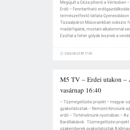
Megújult a Géza pihenő a Vértesben 
Erdő – Fenntartható erdőgazdálkodás
természetfestő tárlata Gyenesdiáso
Tiszaalpáron Műsorainkban sokszor f
madárfajaink, mostani alkalommal se
Ezúttal a fehér gólyák lesznek a vend
2026-06-22 AT 17:00
M5 TV – Erdei utakon – A
vasárnap 16:40
– Tűzmegelőzési projekt – magyar-s
gyakorlatoztak – Nemzeti Kincsünk az 
erdő – Történelmünk nyomában – Az 
Barátlakások Tűzmegelőzési projekt
szakemberek gyakorlatoztak A klímav