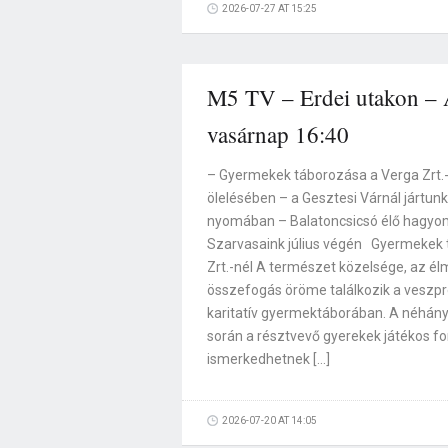
2026-07-27 AT 15:25
M5 TV – Erdei utakon – A
vasárnap 16:40
– Gyermekek táborozása a Verga Zrt.-
ölelésében – a Gesztesi Várnál jártun
nyomában – Balatoncsicsó élő hagyom
Szarvasaink július végén Gyermekek 
Zrt.-nél A természet közelsége, az él
összefogás öröme találkozik a veszp
karitatív gyermektáborában. A néhán
során a résztvevő gyerekek játékos 
ismerkedhetnek […]
2026-07-20 AT 14:05