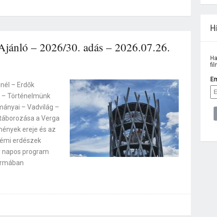
Hí
jánló – 2026/30. adás – 2026.07.26.
Ha
fi
Em
nél – Erdők
k – Történelmünk
ányai – Vadvilág –
táborozása a Verga
mények ereje és az
rémi erdészek
y napos program
formában