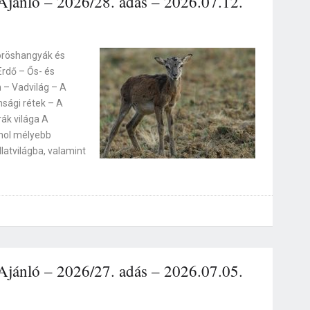
jánló – 2026/28. adás – 2026.07.12.
vöröshangyák és
Erdő – Ős- és
 – Vadvilág – A
sági rétek – A
rák világa A
ahol mélyebb
llatvilágba, valamint
jánló – 2026/27. adás – 2026.07.05.