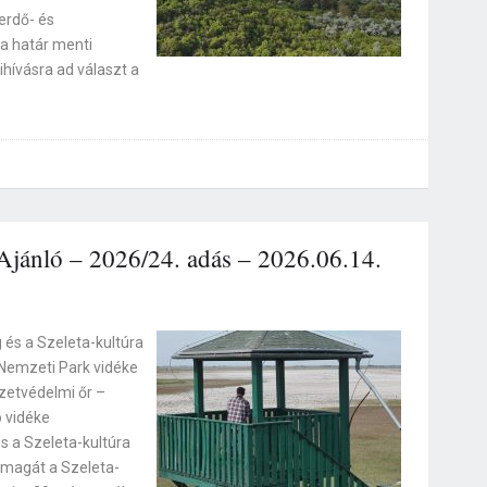
erdő- és
k a határ menti
ihívásra ad választ a
jánló – 2026/24. adás – 2026.06.14.
 és a Szeleta-kultúra
i Nemzeti Park vidéke
zetvédelmi őr –
ó vidéke
s a Szeleta-kultúra
 magát a Szeleta-