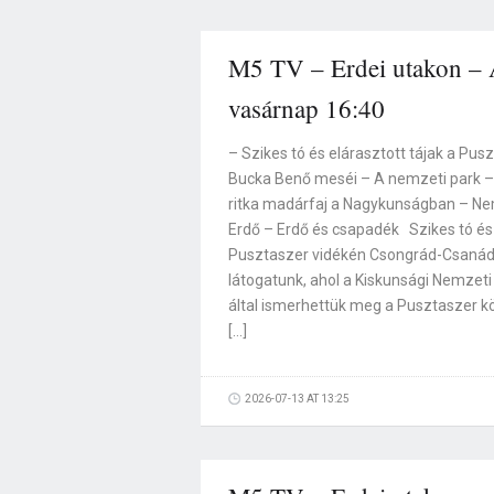
M5 TV – Erdei utakon – A
vasárnap 16:40
– Szikes tó és elárasztott tájak a Pus
Bucka Benő meséi – A nemzeti park –
ritka madárfaj a Nagykunságban – Ne
Erdő – Erdő és csapadék Szikes tó és 
Pusztaszer vidékén Csongrád-Csaná
látogatunk, ahol a Kiskunsági Nemzet
által ismerhettük meg a Pusztaszer kör
[…]
2026-07-13 AT 13:25