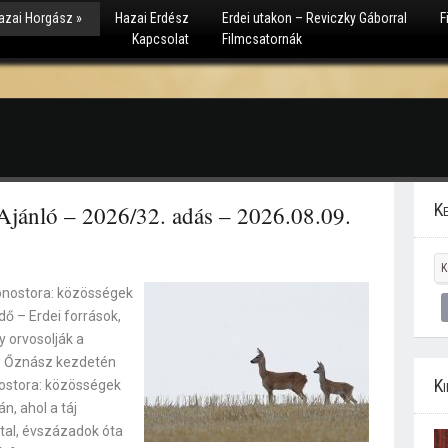
azai Horgász
»
Hazai Erdész
Erdei utakon – Reviczky Gáborral
F
Kapcsolat
Filmcsatornák
Ke
jánló – 2026/32. adás – 2026.08.09.
nostora: közösségek
ő – Erdei források,
y orvosolják a
 – Őznász kezdetén
Ki
stora: közösségek
n, ahol a táj
ttal, évszázadok óta