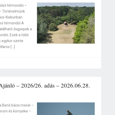
tolsó hírmondói –
 – Történelmünk
Bács-Kiskunban
lsó hírmondói A
alálható ősgyepek a
mondói. Ezek a több
 egykor szinte
Maros […]
jánló – 2026/26. adás – 2026.06.28.
a Benő bácsi meséi –
mrom és környéke –