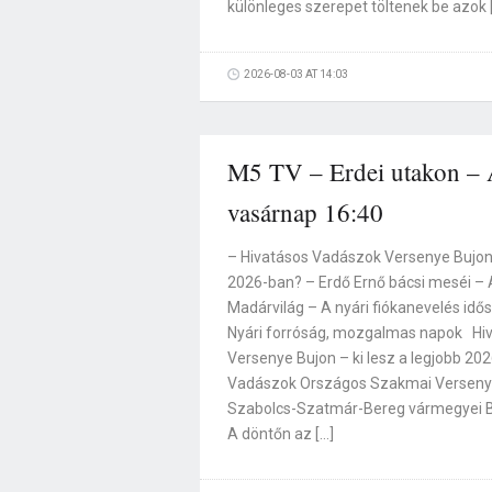
különleges szerepet töltenek be azok 
2026-08-03 AT 14:03
M5 TV – Erdei utakon – A
vasárnap 16:40
– Hivatásos Vadászok Versenye Bujon –
2026-ban? – Erdő Ernő bácsi meséi –
Madárvilág – A nyári fiókanevelés idő
Nyári forróság, mozgalmas napok Hi
Versenye Bujon – ki lesz a legjobb 20
Vadászok Országos Szakmai Versenyé
Szabolcs-Szatmár-Bereg vármegyei B
A döntőn az […]