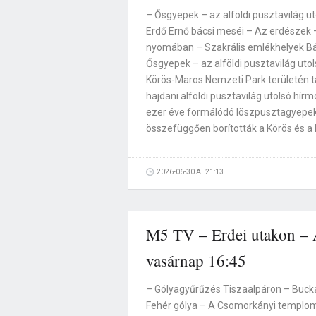
– Ősgyepek – az alföldi pusztavilág u
Erdő Ernő bácsi meséi – Az erdészek
nyomában – Szakrális emlékhelyek 
Ősgyepek – az alföldi pusztavilág uto
Körös-Maros Nemzeti Park területén t
hajdani alföldi pusztavilág utolsó hír
ezer éve formálódó löszpusztagyepek
összefüggően borították a Körös és a 
2026-06-30 AT 21:13
M5 TV – Erdei utakon – A
vasárnap 16:45
– Gólyagyűrűzés Tiszaalpáron – Buck
Fehér gólya – A Csomorkányi templo