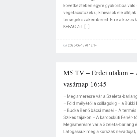
következtében egyre gyakoribbá váló 
vegetációtüzek új kihívások elé állítjá
térségek szakembereit. Erre a közös k
KEFAG Zrt. […]
2026-06-15 AT 12:14
M5 TV – Erdei utakon – A
vasárnap 16:45
– Megismerésre vár a Szeleta-barlang
– Föld mélyétől a csillagokig – a Bükk
– Bucka Benő bácsi meséi – A termés
Szikes tájakon – A kardoskúti Fehér-t
Megismerésre vár a Szeleta-barlang é
Látogassuk meg a korszak névadóját,