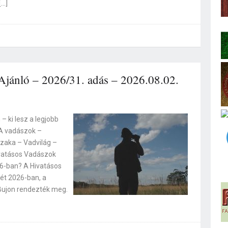
[…]
jánló – 2026/31. adás – 2026.08.02.
 ki lesz a legjobb
 A vadászok –
szaka – Vadvilág –
vatásos Vadászok
26-ban? A Hivatásos
t 2026-ban, a
ujon rendezték meg.