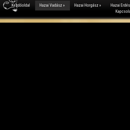
Kezdőoldal
Hazai Vadász
»
Hazai Horgász
»
Hazai Erdé
Kapcsol