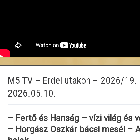
M5 TV – Erdei utakon – 2026/19.
2026.05.10.
– Fertő és Hanság – vízi világ és 
– Horgász Oszkár bácsi meséi – A