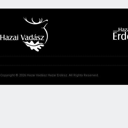
Copyright © 2026 Hazai Vadász Hazai Erdész. All Rights Reserved.