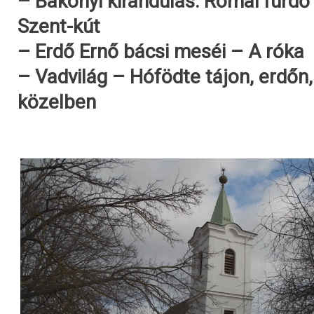
– Bakonyi kirándulás: Római fürdő 
Szent-kút
– Erdő Ernő bácsi meséi – A róka
– Vadvilág – Hófödte tájon, erdőn,
közelben