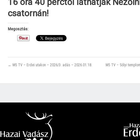
16 óra 40 perctől láthatják Nézői
csatornán!
Megosztás:
← M5 TV – Erdei utakon – 2026/3. adás – 2026.01.18.
M5 TV – Sólyi templo