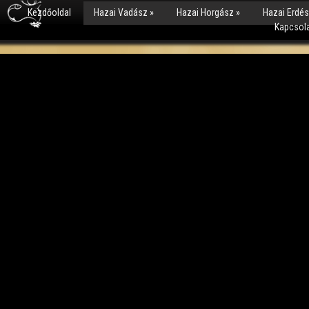
Kezdőoldal
Hazai Vadász
»
Hazai Horgász
»
Hazai Erdé
Kapcsol