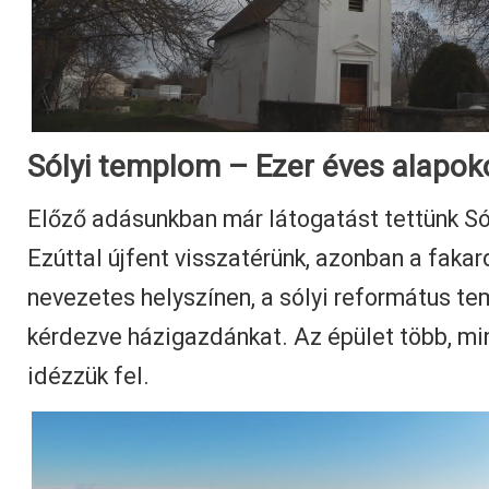
Sólyi templom – Ezer éves alapo
Előző adásunkban már látogatást tettünk Só
Ezúttal újfent visszatérünk, azonban a faka
nevezetes helyszínen, a sólyi református t
kérdezve házigazdánkat. Az épület több, mi
idézzük fel.