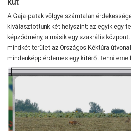
kút
A Gaja-patak völgye számtalan érdekességet
kiválasztottunk két helyszínt; az egyik egy 
képződmény, a másik egy szakrális központ.
mindkét terület az Országos Kéktúra útvonal
mindenképp érdemes egy kitérőt tenni eme h