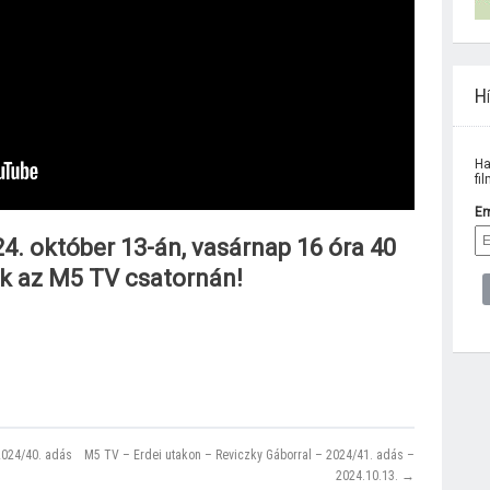
Hí
Ha
fi
Em
. október 13-án, vasárnap 16 óra 40
nk az M5 TV csatornán!
2024/40. adás
M5 TV – Erdei utakon – Reviczky Gáborral – 2024/41. adás –
2024.10.13. →