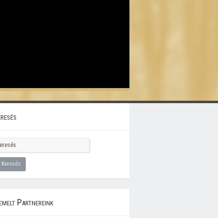
resés
emelt Partnereink