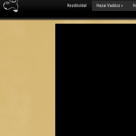
Kezdőoldal
Hazai Vadász
»
H