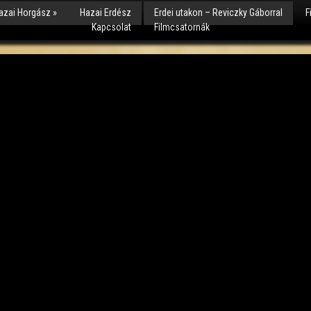
azai Horgász
»
Hazai Erdész
Erdei utakon – Reviczky Gáborral
F
Kapcsolat
Filmcsatornák