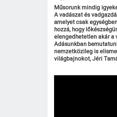
Műsorunk mindig igyekez
A vadászat és vadgazdá
amelyet csak egységben 
hozzá, hogy lőkészségünk
elengedhetetlen akár a 
Adásunkban bemutatunk 
nemzetközileg is elism
világbajnokot, Jéri Tamá