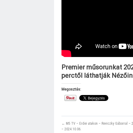
Premier műsorunkat 2024
perctől láthatják Nézői
Megosztás:
← M5 TV – Erdei utakon – Reviczky Gáborral – 
– 2024.10.06.