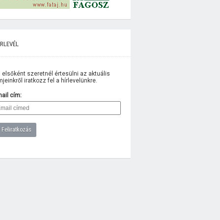
rlevél
 elsőként szeretnél értesülni az aktuális
lmjeinkről iratkozz fel a hírlevelünkre.
ail cím: