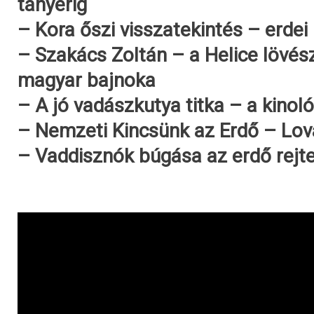
tányérig
– Kora őszi visszatekintés – erdei
– Szakács Zoltán – a Helice lövés
magyar bajnoka
– A jó vadászkutya titka – a kinol
– Nemzeti Kincsünk az Erdő – Lov
– Vaddisznók búgása az erdő rejt