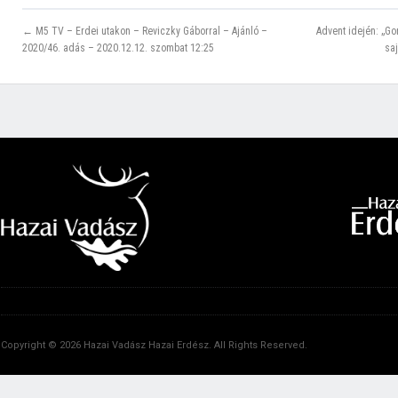
← M5 TV – Erdei utakon – Reviczky Gáborral – Ajánló –
Advent idején: „G
2020/46. adás – 2020.12.12. szombat 12:25
sa
Copyright © 2026 Hazai Vadász Hazai Erdész. All Rights Reserved.