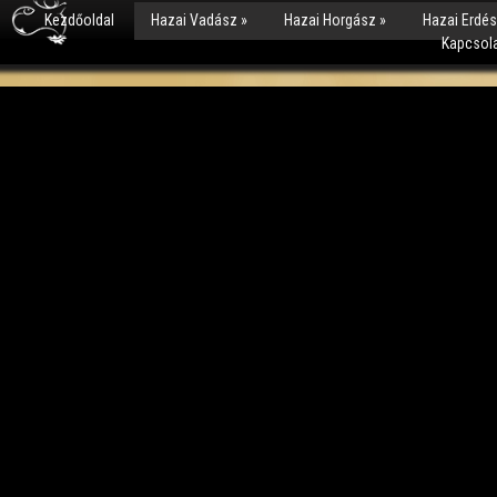
Kezdőoldal
Hazai Vadász
»
Hazai Horgász
»
Hazai Erdé
Kapcsol