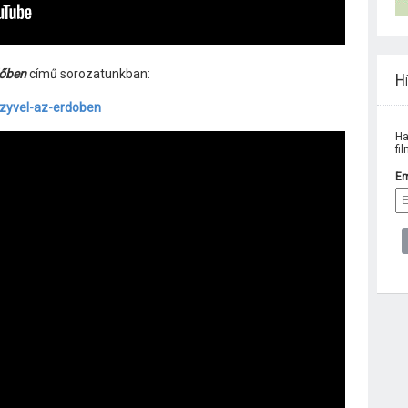
dőben
című sorozatunkban:
Hí
czyvel-az-erdoben
Ha
fi
Em