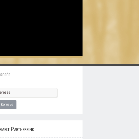
resés
emelt Partnereink