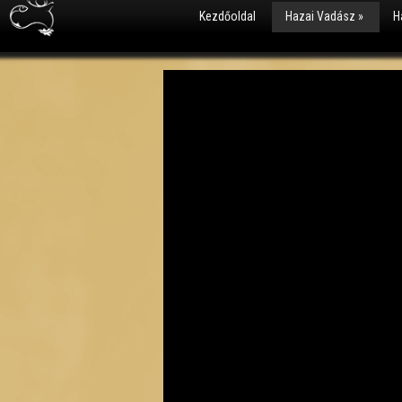
Kezdőoldal
Hazai Vadász
»
H