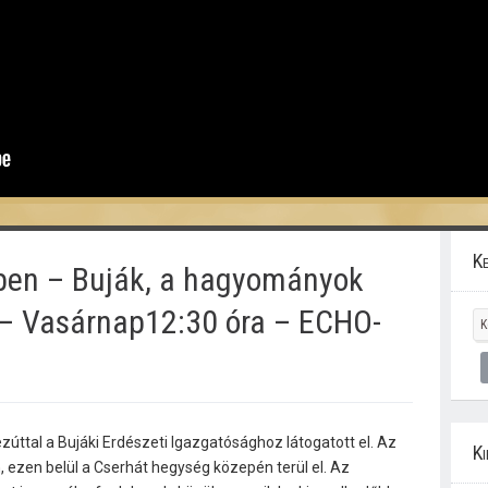
Ke
őben – Buják, a hagyományok
 – Vasárnap12:30 óra – ECHO-
zúttal a Bujáki Erdészeti Igazgatósághoz látogatott el. Az
Ki
ezen belül a Cserhát hegység közepén terül el. Az