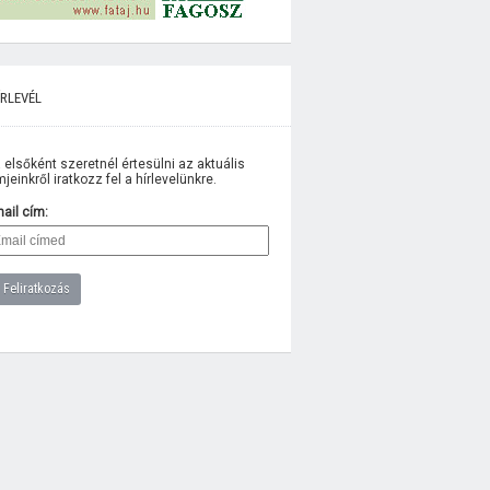
rlevél
 elsőként szeretnél értesülni az aktuális
lmjeinkről iratkozz fel a hírlevelünkre.
ail cím: