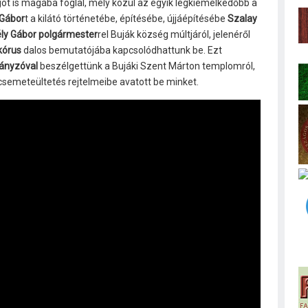
got is magába foglal, mely közül az egyik legkiemelkedőbb a
 Gábor
t a kilátó történetébe, építésébe, újjáépítésébe
Szalay
ly Gábor polgármester
rel Buják község múltjáról, jelenéről
kórus
dalos bemutatójába kapcsolódhattunk be. Ezt
mányzóval
beszélgettünk a Bujáki Szent Márton templomról,
csemeteültetés rejtelmeibe avatott be minket.