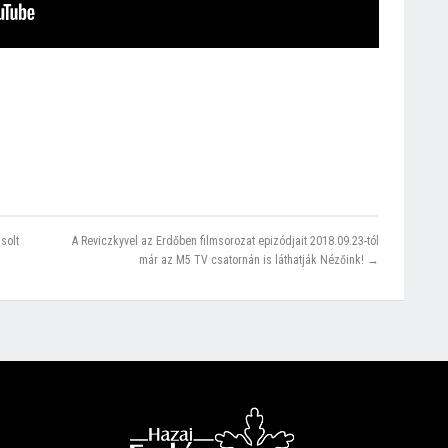
solt
A Reviczkyvel az Erdőben filmsorozat epizódjait 2018.09.23-tól
már az M5 TV csatornán is láthatják Nézőink! →