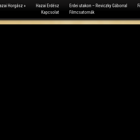
azai Horgász
»
Hazai Erdész
Erdei utakon – Reviczky Gáborral
F
Kapcsolat
Filmcsatornák