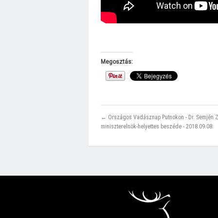
Megosztás:
← Országos Vadásznap Putnokon - Dr. Semjén Z
miniszterelnök-helyettes beszéde - 2018.09.08.