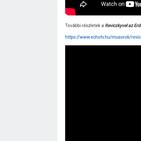
További részletek a
Reviczkyvel az Er
https://www.echotv.hu/musorok/revi