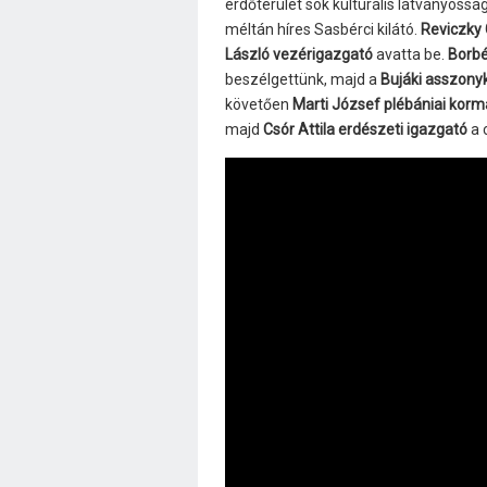
erdőterület sok kulturális látványossá
méltán híres Sasbérci kilátó.
Reviczky
László vezérigazgató
avatta be.
Borbé
beszélgettünk, majd a
Bujáki asszony
követően
Marti József plébániai kor
majd
Csór Attila erdészeti igazgató
a 