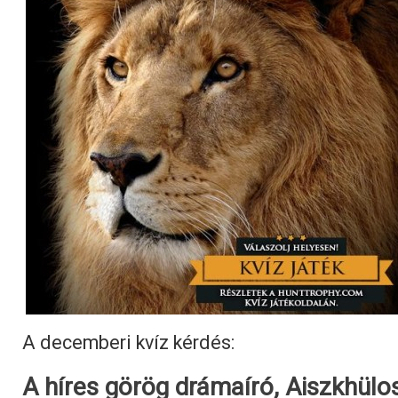
A decemberi kvíz kérdés:
A híres görög drámaíró, Aiszkhül