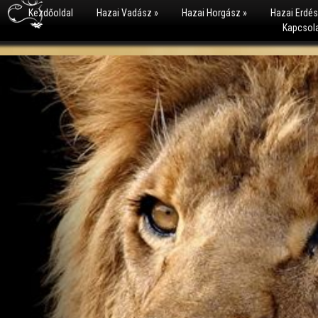
Kezdőoldal
Hazai Vadász
»
Hazai Horgász
»
Hazai Erdé
Kapcsol