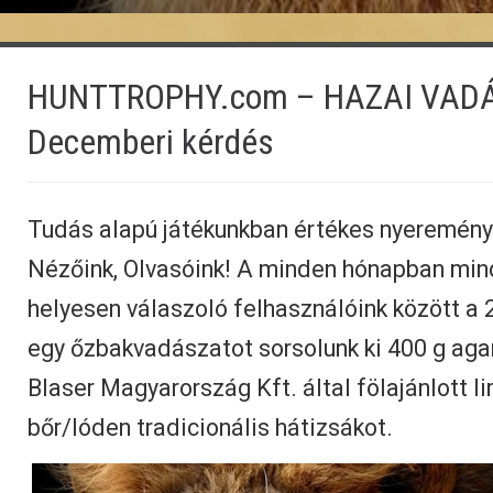
HUNTTROPHY.com – HAZAI VADÁ
Decemberi kérdés
Tudás alapú játékunkban értékes nyeremény
Nézőink, Olvasóink! A minden hónapban min
helyesen válaszoló felhasználóink között 
egy őzbakvadászatot sorsolunk ki 400 g agan
Blaser Magyarország Kft. által fölajánlott li
bőr/lóden tradicionális hátizsákot.