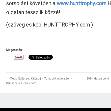
sorsolást követően a
www.hunttrophy.com
H
oldalán tesszük közzé!
(szöveg és kép: HUNTTROPHY.com )
Megosztás:
← Média Építészeti Különdíj! - "Az égbolt védelméért -
2014. december 6 -
Csillagpark a Zselicben"