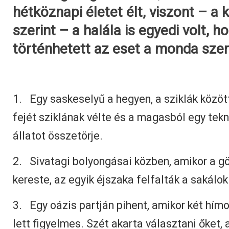
hétköznapi életet élt, viszont – a 
szerint – a halála is egyedi volt, h
történhetett az eset a monda szer
1. Egy saskeselyű a hegyen, a sziklák közöt
fejét sziklának vélte és a magasból egy teknő
állatot összetörje.
2. Sivatagi bolyongásai közben, amikor a gö
kereste, az egyik éjszaka felfalták a sakálok
3. Egy oázis partján pihent, amikor két hím
lett figyelmes. Szét akarta választani őket,