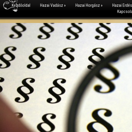
Kezdőoldal
Hazai Vadász
»
Hazai Horgász
»
Hazai Erdé
Kapcsol