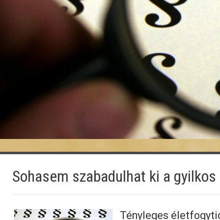
Sohasem szabadulhat ki a gyilkos
Tényleges életfogyti