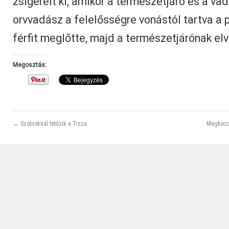
zsigerelt ki, amikor a természetjáró és a v
orvvadász a felelősségre vonástól tartva a 
férfit meglőtte, majd a természetjárónak elv
Megosztás:
← Szolnoknál tetőzik a Tisza
Megkezdő