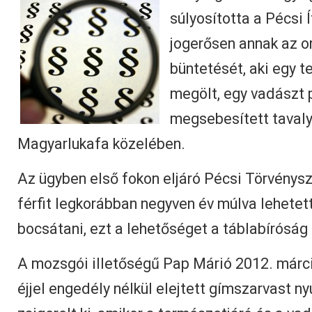
súlyosította a Pécsi 
jogerősen annak az o
büntetését, aki egy t
megölt, egy vadászt 
megsebesített taval
Magyarlukafa közelében.
Az ügyben első fokon eljáró Pécsi Törvénysz
férfit legkorábban negyven év múlva lehetet
bocsátani, ezt a lehetőséget a táblabíróság
A mozsgói illetőségű Pap Márió 2012. márci
éjjel engedély nélkül elejtett gímszarvast n