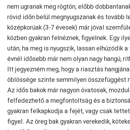
nem ugranak meg rögtön, előbb dobbantanak,
rövid időn belül megnyugszanak és tovább l
középkorúak (3-7 évesek) már jóval szemfül
közben gyakran felnéznek, figyelnek. Egy ily
után, ha meg is nyugszik, lassan elhúzódik a 
évnél idősebb már nem olyan nagy hangú, ritk
Itt jegyezném meg, hogy a riasztás hangján
öblössége szinte semmilyen összefüggést n
Az idős bakok már nagyon óvatosak, mozdul
felfedezhető a megfontoltság és a biztons
gyakran felkapkodja a fejét, vagy csak tettet
figyel. Az öreg bak gyakran verekedik, köte