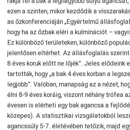
rakja fel a bak a legnagyobb súlyú agancsát, 
ezen a szinten, mikor kezdődik a visszara
as őzkonferenciáján „Egyértelmű állásfoglal
hogy ha az őzbak eléri a kulminációt – vagyi
Ez különböző területeken, különböző populá
jelentősen eltérhet. Az állásfoglalás szerin
8 éves koruk előtt ne lőjék”. Jeles elődeink
tartották, hogy „a bak 4 éves korban a legsz
legjobb”. Valóban, manapság az a nézet, hog
élni 8-9 éves koráig, viszont néhány trófea az
évesen is elérheti egy bak agancsa a fejlőd
közepes). A statisztikai vizsgálatokból lesz
agancssúly 5-7. életévében tetőzik, majd egy