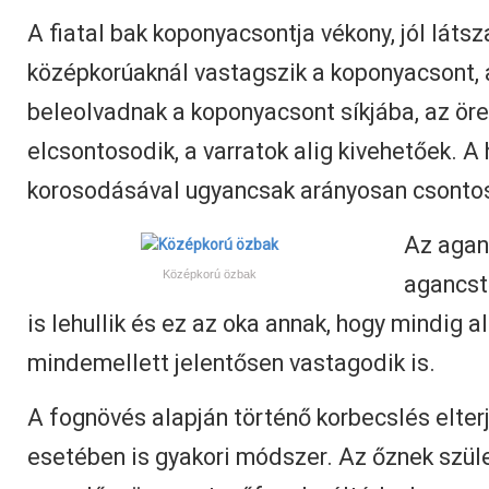
A fiatal bak koponyacsontja vékony, jól látsz
középkorúaknál vastagszik a koponyacsont, 
beleolvadnak a koponyacsont síkjába, az öre
elcsontosodik, a varratok alig kivehetőek. A
korosodásával ugyancsak arányosan csontos
Az agan
Középkorú özbak
agancst
is lehullik és ez az oka annak, hogy mindig 
mindemellett jelentősen vastagodik is.
A fognövés alapján történő korbecslés elterj
esetében is gyakori módszer. Az őznek szül