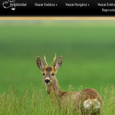
Kezdőoldal
Hazai Vadász
»
Hazai Horgász
»
Hazai Erdé
Kapcsol