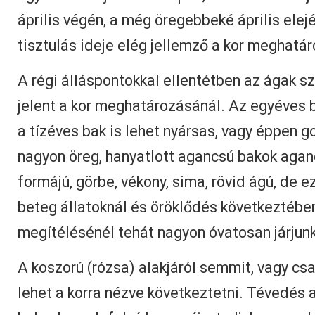
április végén, a még öregebbeké április elej
tisztulás ideje elég jellemző a kor meghatá
A régi álláspontokkal ellentétben az ágak
jelent a kor meghatározásánál. Az egyéves b
a tízéves bak is lehet nyársas, vagy éppen 
nagyon öreg, hanyatlott agancsú bakok agan
formájú, görbe, vékony, sima, rövid ágú, de ez
beteg állatoknál és öröklődés következtében
megítélésénél tehát nagyon óvatosan járjunk
A koszorú (rózsa) alakjáról semmit, vagy cs
lehet a korra nézve következtetni. Tévedés 