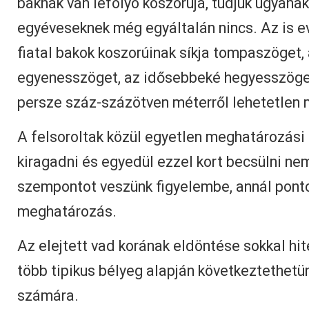
baknak van lefolyó koszorúja, tudjuk ugyanak
egyéveseknek még egyáltalán nincs. Az is ev
fiatal bakok koszorúinak síkja tompaszöget,
egyenesszöget, az idősebbeké hegyesszöget
persze száz-százötven méterről lehetetlen 
A felsoroltak közül egyetlen meghatározás
kiragadni és egyedül ezzel kort becsülni ne
szempontot veszünk figyelembe, annál pont
meghatározás.
Az elejtett vad korának eldöntése sokkal hit
több tipikus bélyeg alapján következtethetü
számára.