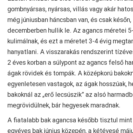
gombnyársas, nyársas, villás vagy akár hatos
még júniusban háncsban van, és csak későn
decemberben hullik le. Az agancs méretei 5
kulimálnak, és ezt a méretet 3-4 évig megt
hanyatlani. A visszarakás rendszerint tízéve
2 éves korban a súlypont az agancs felső h
ágak rövidek és tompák. A középkorú bakok
egyenletesen vastagok, az ágak hosszúak, h
bakoknál az „erő lecsúszik” az alsó harmadb
megrövidülnek, bár hegyesek maradnak.
A fiatalabb bak agancsa később tisztul mint
egyéves bak június közepén, a kétévesé má