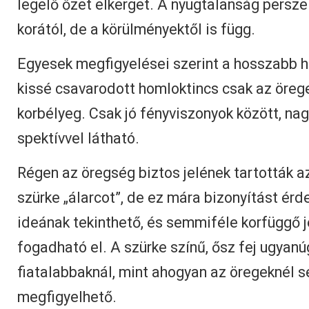
legelő őzet elkerget. A nyugtalanság persz
korától, de a körülményektől is függ.
Egyesek megfigyelései szerint a hosszabb 
kissé csavarodott homloktincs csak az öreg
korbélyeg. Csak jó fényviszonyok között, nag
spektívvel látható.
Régen az öregség biztos jelének tartották a
szürke „álarcot”, de ez mára bizonyítást é
ideának tekinthető, és semmiféle korfüggő 
fogadható el. A szürke színű, ősz fej ugyanú
fiatalabbaknál, mint ahogyan az öregeknél s
megfigyelhető.