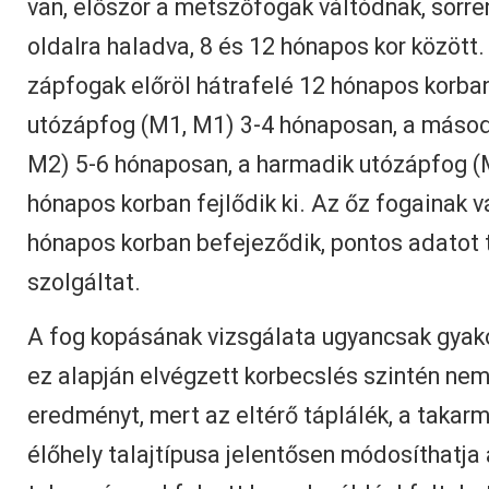
van, először a metszőfogak váltódnak, sorr
oldalra haladva, 8 és 12 hónapos kor között.
zápfogak előröl hátrafelé 12 hónapos korba
utózápfog (M1, M1) 3-4 hónaposan, a másod
M2) 5-6 hónaposan, a harmadik utózápfog (
hónapos korban fejlődik ki. Az őz fogainak 
hónapos korban befejeződik, pontos adatot 
szolgáltat.
A fog kopásának vizsgálata ugyancsak gyako
ez alapján elvégzett korbecslés szintén ne
eredményt, mert az eltérő táplálék, a takarmá
élőhely talajtípusa jelentősen módosíthatja