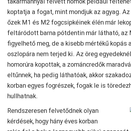
takarmánnyal felvett homok például feltehe
koptatja a fogat, mint mondjuk az agyag. A
őzek M1 és M2 fogcsipkéinek élén már leko
feltáródott barna pótdentin már látható, az
figyelhető meg, de a kisebb mértékű kopás a
oszlopára nem terjed ki. Az öreg egyedeknél
homorúra kopottak, a zománcredők maradvá
eltűnnek, ha pedig láthatóak, akkor szakado
korban egyes fogrészek, fogak le is töredezh
hullhatnak.
Rendszeresen felvetődnek olyan
kérdések, hogy hány éves korban