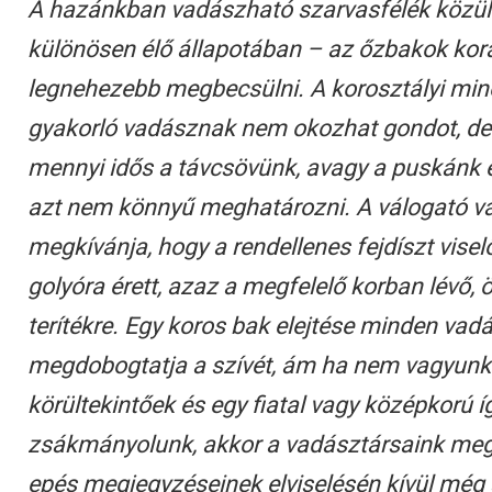
A hazánkban vadászható szarvasfélék közül
különösen élő állapotában – az őzbakok kor
legnehezebb megbecsülni. A korosztályi min
gyakorló vadásznak nem okozhat gondot, d
mennyi idős a távcsövünk, avagy a puskánk e
azt nem könnyű meghatározni. A válogató v
megkívánja, hogy a rendellenes fejdíszt visel
golyóra érett, azaz a megfelelő korban lévő, 
terítékre. Egy koros bak elejtése minden va
megdobogtatja a szívét, ám ha nem vagyunk
körültekintőek és egy fiatal vagy középkorú í
zsákmányolunk, akkor a vadásztársaink megv
epés megjegyzéseinek elviselésén kívül még 