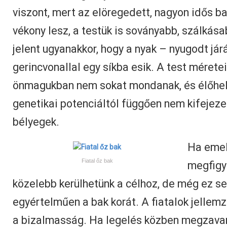
viszont, mert az elöregedett, nagyon idős ba
vékony lesz, a testük is soványabb, szálkás
jelent ugyanakkor, hogy a nyak – nyugodt jár
gerincvonallal egy síkba esik. A test méretei
önmagukban nem sokat mondanak, és élőhely
genetikai potenciáltól függően nem kifejeze
bélyegek.
Ha emel
Fiatal őz bak
megfigye
közelebb kerülhetünk a célhoz, de még ez se
egyértelműen a bak korát. A fiatalok jellem
a bizalmasság. Ha legelés közben megzavarj