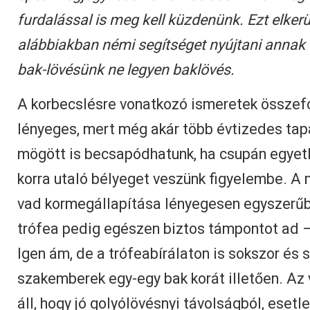
furdalással is meg kell küzdenünk. Ezt elker
alábbiakban némi segítséget nyújtani annak
bak-lövésünk ne legyen baklövés.
A korbecslésre vonatkozó ismeretek összefo
lényeges, mert még akár több évtizedes tap
mögött is becsapódhatunk, ha csupán egyetl
korra utaló bélyeget veszünk figyelembe. A 
vad kormegállapítása lényegesen egyszerűbb
trófea pedig egészen biztos támpontot ad 
Igen ám, de a trófeabírálaton is sokszor és 
szakemberek egy-egy bak korát illetően. Az v
áll, hogy jó golyólövésnyi távolságból, esetl