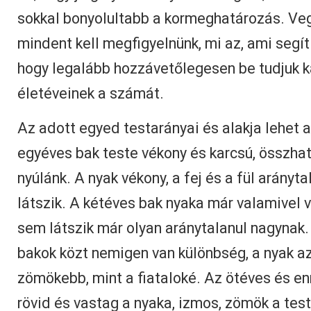
sokkal bonyolultabb a kormeghatározás. Veg
mindent kell megfigyelnünk, mi az, ami segí
hogy legalább hozzávetőlegesen be tudjuk k
életéveinek a számát.
Az adott egyed testarányai és alakja lehet 
egyéves bak teste vékony és karcsú, összhat
nyúlánk. A nyak vékony, a fej és a fül arányt
látszik. A kétéves bak nyaka már valamivel v
sem látszik már olyan aránytalanul nagynak
bakok közt nemigen van különbség, a nyak a
zömökebb, mint a fiataloké. Az ötéves és e
rövid és vastag a nyaka, izmos, zömök a test