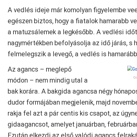
A vedlés ideje már komolyan figyelembe veen
egészen biztos, hogy a fiatalok hamarabb ve
a matuzsálemek a legkésőbb. A vedlési időt
nagymértékben befolyásolja az idő járás, s 
felmelegszik a levegő, a vedlés is hamarább
Az agancs – meglepő
Go
módon – nem mindig utal a
bak korára. A bakgida agancsa négy hónapos 
dudor formájában megjelenik, majd novemb
rakja fel azt a pár centis kis csapot, az úgy
gidaagancsot, amelyet januárban, februárban
Ezután elkezdi az első valódi agancs felrak