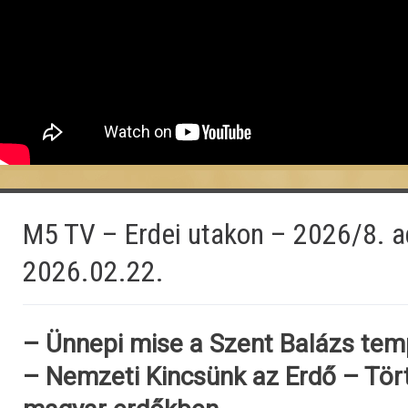
M5 TV – Erdei utakon – 2026/8. 
2026.02.22.
– Ünnepi mise a Szent Balázs te
– Nemzeti Kincsünk az Erdő – Tör