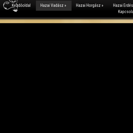
Kezdőoldal
Hazai Vadász
»
Hazai Horgász
»
Hazai Erdé
Kapcsol