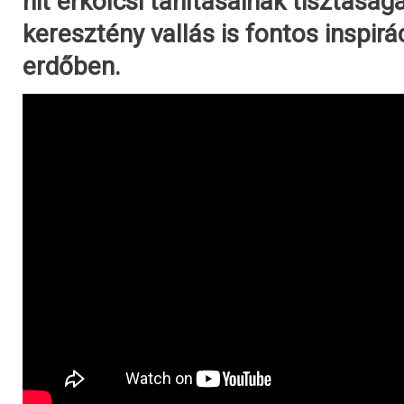
hit erkölcsi tanításainak tisztaság
keresztény vallás is fontos inspirác
erdőben.