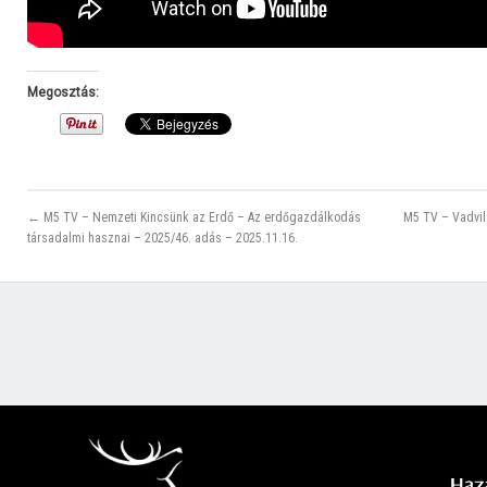
Megosztás:
← M5 TV – Nemzeti Kincsünk az Erdő – Az erdőgazdálkodás
M5 TV – Vadvil
társadalmi hasznai – 2025/46. adás – 2025.11.16.