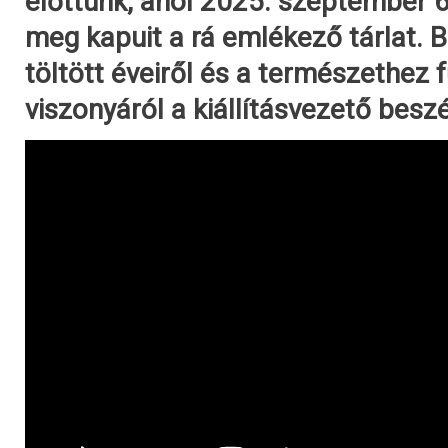
előttünk, ahol 2025. szeptember 6
meg kapuit a rá emlékező tárlat. B
töltött éveiről és a természethez 
viszonyáról a kiállításvezető besz