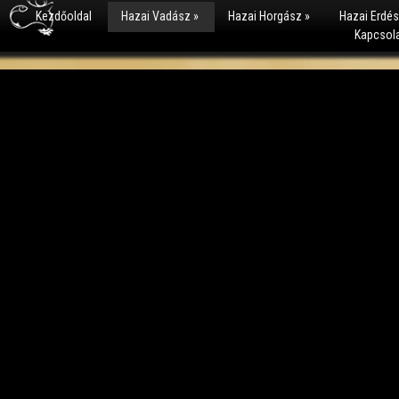
Kezdőoldal
Hazai Vadász
»
Hazai Horgász
»
Hazai Erdé
Kapcsol