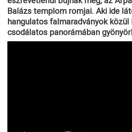
észrevétlenül bújnak meg, az Árpá
Balázs templom romjai. Aki ide lát
hangulatos falmaradványok közül k
csodálatos panorámában gyönyör