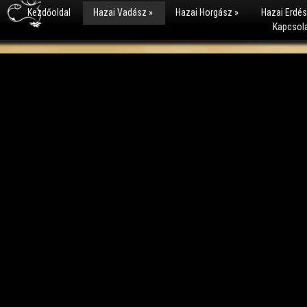
Kezdőoldal
Hazai Vadász
»
Hazai Horgász
»
Hazai Erdé
Kapcsol