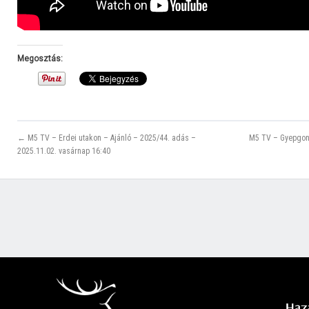
Megosztás:
← M5 TV – Erdei utakon – Ajánló – 2025/44. adás –
M5 TV – Gyepgon
2025.11.02. vasárnap 16:40