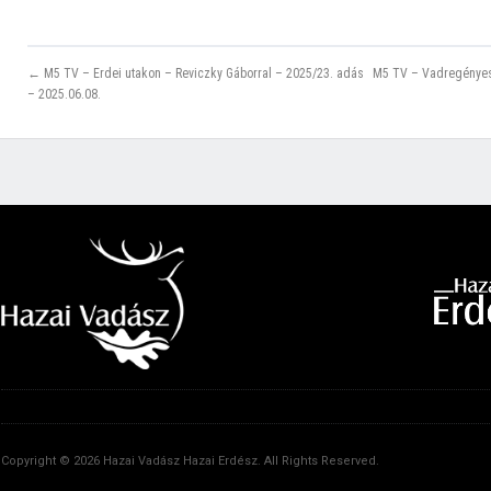
← M5 TV – Erdei utakon – Reviczky Gáborral – 2025/23. adás
M5 TV – Vadregényes 
– 2025.06.08.
Copyright © 2026 Hazai Vadász Hazai Erdész. All Rights Reserved.