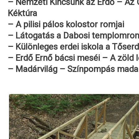
– Nemzeti Kincsünk az Erdő – Az
Kéktúra
– A pilisi pálos kolostor romjai
– Látogatás a Dabosi templomro
– Különleges erdei iskola a Tőser
– Erdő Ernő bácsi meséi – A zöld 
– Madárvilág – Színpompás madar