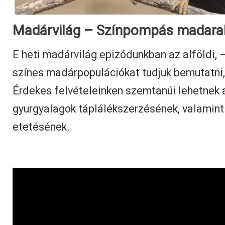
Madárvilág – Színpompás madarak
E heti madárvilág epizódunkban az alföldi, –
színes madárpopulációkat tudjuk bemutatni
Érdekes felvételeinken szemtanúi lehetnek 
gyurgyalagok táplálékszerzésének, valamint a
etetésének.