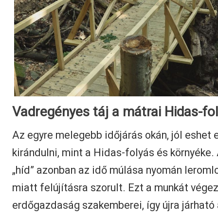
Vadregényes táj a mátrai Hidas-fo
Az egyre melegebb időjárás okán, jól eshet 
kirándulni, mint a Hidas-folyás és környéke.
„híd” azonban az idő múlása nyomán leromlot
miatt felújításra szorult. Ezt a munkát végez
erdőgazdaság szakemberei, így újra járható 