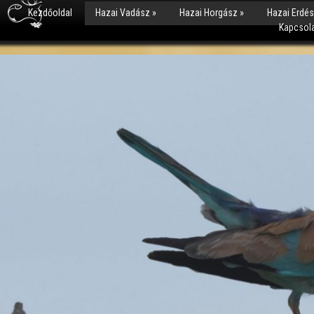
Kezdőoldal
Hazai Vadász
»
Hazai Horgász
»
Hazai Erdé
Kapcsol