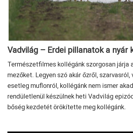
Vadvilág – Erdei pillanatok a nyár
Természetfilmes kollégánk szorgosan járja 
mezőket. Legyen szó akár őzről, szarvasról, 
esetleg muflonról, kollégánk nem ismer akadá
rendületlenül készülnek heti Vadvilág epizódj
bőség kezdetét örökítette meg kollégánk.