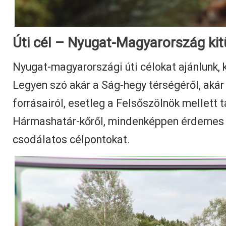
Úti cél – Nyugat-Magyarország kit
Nyugat-magyarországi úti célokat ajánlunk,
Legyen szó akár a Ság-hegy térségéről, aká
forrásairól, esetleg a Felsőszölnök mellett t
Hármashatár-kőről, mindenképpen érdemes ú
csodálatos célpontokat.