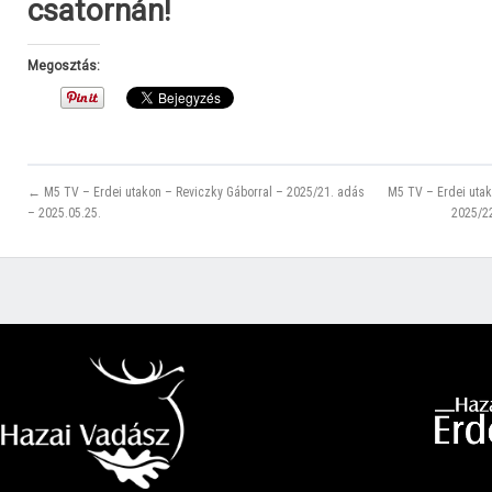
csatornán!
Megosztás:
← M5 TV – Erdei utakon – Reviczky Gáborral – 2025/21. adás
M5 TV – Erdei utak
– 2025.05.25.
2025/2