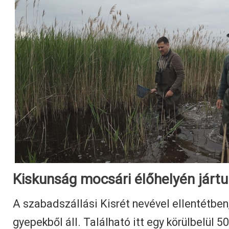
Kiskunság mocsári élőhelyén járt
A szabadszállási Kisrét nevével ellentétben
gyepekből áll. Található itt egy körülbelül 5