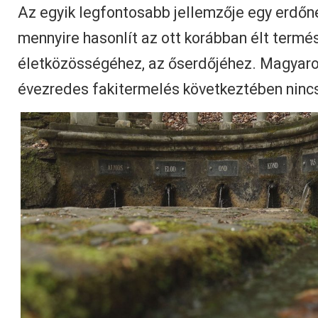
Az egyik legfontosabb jellemzője egy erdőne
mennyire hasonlít az ott korábban élt termé
életközösségéhez, az őserdőjéhez. Magyar
évezredes fakitermelés következtében ninc