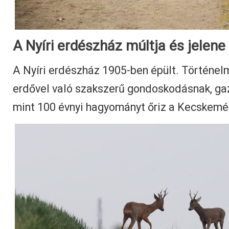
A Nyíri erdészház múltja és jelene
A Nyíri erdészház 1905-ben épült. Történel
erdővel való szakszerű gondoskodásnak, ga
mint 100 évnyi hagyományt őriz a Kecskemét