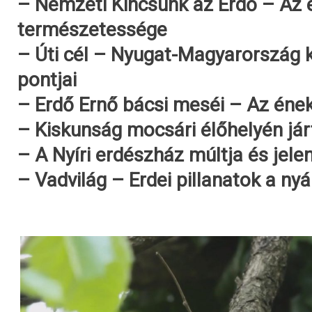
– Nemzeti Kincsünk az Erdő – Az 
természetessége
– Úti cél – Nyugat-Magyarország k
pontjai
– Erdő Ernő bácsi meséi – Az én
– Kiskunság mocsári élőhelyén já
– A Nyíri erdészház múltja és jele
– Vadvilág – Erdei pillanatok a ny