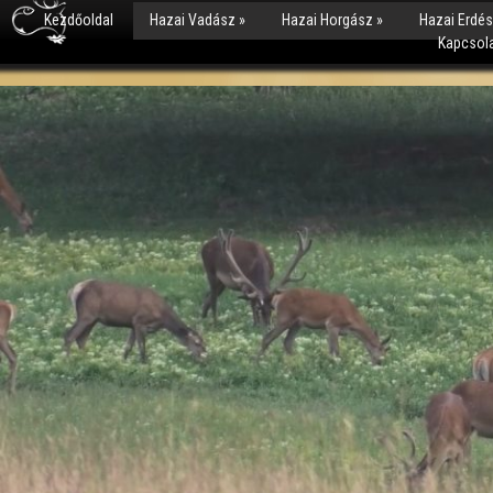
Kezdőoldal
Hazai Vadász
»
Hazai Horgász
»
Hazai Erdé
Kapcsol